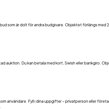
bud som är dolt för andra budgivare. Objektet förlängs med 2
utad auktion. Du kan betala med kort, Swish eller bankgiro. Ob
g som användare. Fyll i dina uppgifter – privatperson eller fö
.