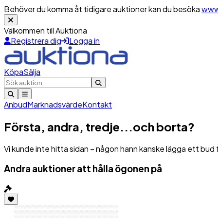
Behöver du komma åt tidigare auktioner kan du besöka
www
Välkommen till Auktiona
Registrera dig
Logga in
Köpa
Sälja
Anbud
Marknadsvärde
Kontakt
Första, andra, tredje...och borta?
Vi kunde inte hitta sidan – någon hann kanske lägga ett bud 
Andra auktioner att hålla ögonen på