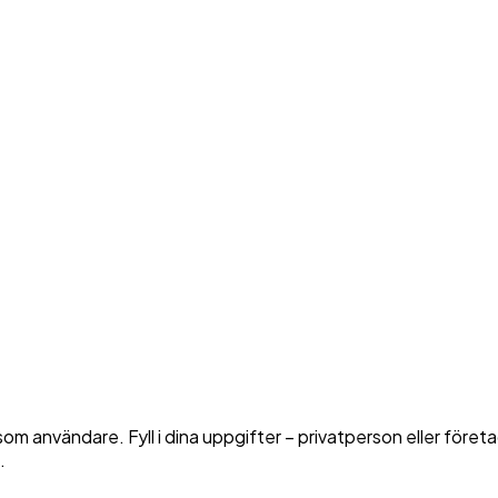
g som användare. Fyll i dina uppgifter – privatperson eller fö
.