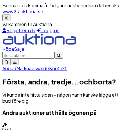
Behöver du komma åt tidigare auktioner kan du besöka
www2.auktiona.se
Välkommen till Auktiona
Registrera dig
Logga in
Köpa
Sälja
Anbud
Marknadsvärde
Kontakt
Första, andra, tredje...och borta?
Vi kunde inte hitta sidan – någon hann kanske lägga ett
bud före dig.
Andra auktioner att hålla ögonen på